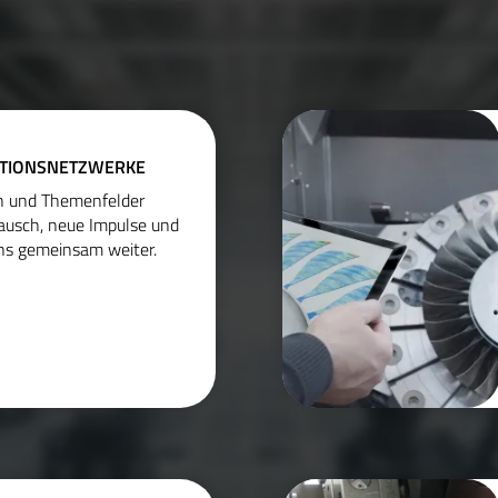
ATIONSNETZWERKE
en und Themenfelder
tausch, neue Impulse und
ns gemeinsam weiter.