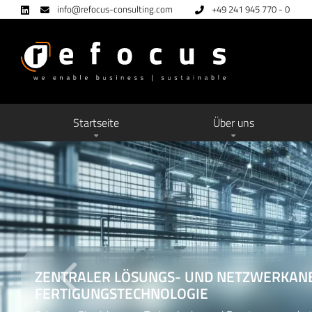
info@refocus-consulting.com
+49 241 945 770 - 0
Startseite
Über uns
SIE WOLLEN IHRE FERTIGUNGSTECHNOLOG
WEITERENTWICKLEN?