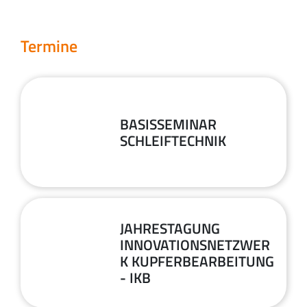
Termine
02
BASISSEMINAR
SCHLEIFTECHNIK
September
2026
08
JAHRESTAGUNG
INNOVATIONSNETZWER
K KUPFERBEARBEITUNG
September
- IKB
2026