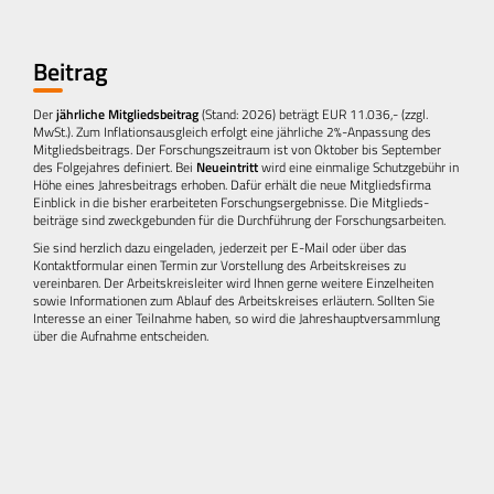
Beitrag
Der
jährliche Mitglieds­beitrag
(Stand: 2026) beträgt EUR 11.036,- (zzgl.
MwSt.). Zum Inflations­ausgleich erfolgt eine jährliche 2%-Anpassung des
Mitglieds­beitrags. Der Forschungs­zeitraum ist von Oktober bis September
des Folge­jahres definiert. Bei
Neu­eintritt
wird eine einmalige Schutz­gebühr in
Höhe eines Jahresbeitrags erhoben. Dafür erhält die neue Mitgliedsfirma
Einblick in die bisher erarbeiteten Forschungs­ergebnisse. Die Mitglieds­
beiträge sind zweckgebunden für die Durchführung der Forschungs­arbeiten.
Sie sind herzlich dazu eingeladen, jederzeit per E-Mail oder über das
Kontaktformular einen Termin zur Vorstellung des Arbeitskreises zu
vereinbaren. Der Arbeitskreisleiter wird Ihnen gerne weitere Einzelheiten
sowie Informationen zum Ablauf des Arbeitskreises erläutern. Sollten Sie
Interesse an einer Teilnahme haben, so wird die Jahreshauptversammlung
über die Aufnahme entscheiden.