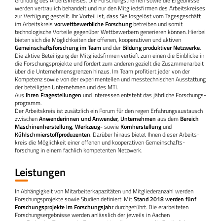
Gründung des Arbeitskreises. Die Forschungsthemen sowie die Ergebnisse
werden vertraulich behandelt und nur den Mitgliedsfirmen des Arbeitskreises
zur Verfügung gestellt. Ihr Vorteil ist, dass Sie losgelöst vom Tagesgeschäft
im Arbeitskreis
vorwettbewerbliche Forschung
betreiben und somit
technologische Vorteile gegenüber Wettbewerbern generieren können. Hierbei
bieten sich die Möglichkeiten der offenen, kooperativen und aktiven
Gemeinschaftsforschung im Team
und der
Bildung produktiver Netzwerke
.
Die aktive Beteiligung der Mitgliedsfirmen vertieft zum einen die Einblicke in
die Forschungsprojekte und fördert zum anderen gezielt die Zusammenarbeit
über die Unternehmensgrenzen hinaus. Im Team profitiert jeder von der
Kompetenz sowie von der experimentellen und messtechnischen Ausstattung
der beteiligten Unternehmen und des MTI.​
Aus
Ihren Fragestellungen
und Interessen entsteht das jährliche Forschungs­
programm.​
Der Arbeitskreis ist zusätzlich ein Forum für den regen Erfahrungsaustausch
zwischen
Anwenderinnen und Anwender, Unternehmen
aus dem
Bereich
Maschinenherstellung, Werkzeug-
sowie
Kornherstellung
und
Kühlschmierstoffproduzenten
. Darüber hinaus bietet Ihnen dieser Arbeits­
kreis die Möglichkeit einer offenen und kooperativen Gemeinschafts­
forschung in einem fachlich kompetenten Netzwerk.
Leistungen
In Abhängigkeit von Mitarbeiter­kapazitäten und Mitglieder­anzahl werden
Forschungsprojekte sowie Studien definiert. Mit
Stand 2018 werden fünf
Forschungsprojekte im Forschungsjahr
durchgeführt. Die erarbeiteten
Forschungsergebnisse werden anlässlich der jeweils in Aachen