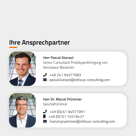
Ihre Ansprechpartner
Herr Pascal Kienast
Senior Consultant Prototypenfertigung von
Aerospace Bauteilen
+49 241 94577083
pascal.kienast@refocus-consulting.com
Herr Dr. Marcel Prümmer
Geschäftsführer
+49 (0)241 94577091
+49 (0)151 74519427
marcel.pruemmer@refocus-consulting.com