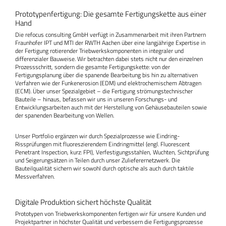
Prototypenfertigung: Die gesamte Fertigungskette aus einer
Hand
Die refocus consulting GmbH verfügt in Zusammenarbeit mit ihren Partnern
Fraunhofer IPT und MTI der RWTH Aachen über eine langjährige Expertise in
der Fertigung rotierender Triebwerkskomponenten in integraler und
differenzialer Bauweise. Wir betrachten dabei stets nicht nur den einzelnen
Prozessschritt, sondern die gesamte Fertigungskette: von der
Fertigungsplanung über die spanende Bearbeitung bis hin zu alternativen
Verfahren wie der Funkenerosion (EDM) und elektrochemischem Abtragen
(ECM). Über unser Spezialgebiet – die Fertigung strömungstechnischer
Bauteile – hinaus, befassen wir uns in unseren Forschungs- und
Entwicklungsarbeiten auch mit der Herstellung von Gehäusebauteilen sowie
der spanenden Bearbeitung von Wellen.
Unser Portfolio ergänzen wir durch Spezialprozesse wie Eindring-
Rissprüfungen mit fluoreszierendem Eindringmittel (engl. Fluorescent
Penetrant Inspection, kurz: FPI), Verfestigungsstahlen, Wuchten, Sichtprüfung
und Seigerungsätzen in Teilen durch unser Zulieferernetzwerk. Die
Bauteilqualität sichern wir sowohl durch optische als auch durch taktile
Messverfahren.
Digitale Produktion sichert höchste Qualität
Prototypen von Triebwerkskomponenten fertigen wir für unsere Kunden und
Projektpartner in höchster Qualität und verbessern die Fertigungsprozesse