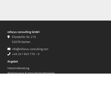
refocus consulting GmbH
Eilendorfer Str. 215
52078 Aachen
info@refocus-consulting.com
+49 241 945 770 - 0
Angebot
Industrieberatung
Arbeitskreise & Innovationsnetzwerke
Weiterbildung
Tagungen & Konferenzen
(Lohn-)Fertigung
Prototypenfertigung von Aerospace Bauteilen
Kompetenzen
Digitalisierung