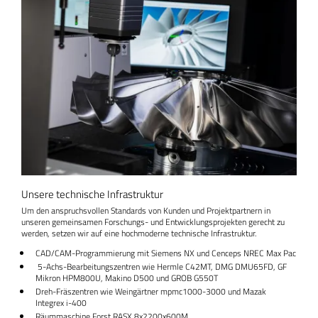
Unsere technische Infrastruktur
Um den anspruchsvollen Standards von Kunden und Projektpartnern in
unseren gemeinsamen Forschungs- und Entwicklungsprojekten gerecht zu
werden, setzen wir auf eine hochmoderne technische Infrastruktur.
CAD/CAM-Programmierung mit Siemens NX und Cenceps NREC Max Pac
5-Achs-Bearbeitungszentren wie Hermle C42MT, DMG DMU65FD, GF
Mikron HPM800U, Makino D500 und GROB G550T
Dreh-Fräszentren wie Weingärtner mpmc1000-3000 und Mazak
Integrex i-400
Räummaschine Forst RASX 8x2200x600M