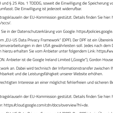
VO und § 25 Abs. 1 TDDDG, soweit die Einwilligung die Speicherung 
fasst. Die Einwilligung ist jederzeit widerrufbar.
tragsklauseln der EU-Kommission gestützt. Details finden Sie hier:
s/sccs/
.
Sie in der Datenschutzerklärung von Google:
https://policies.goog
dem „EU-US Data Privacy Framework“ (DPF). Der DPF ist ein Übere
enverarbeitungen in den USA gewährleisten soll. Jedes nach dem DP
 hierzu erhalten Sie vom Anbieter unter folgendem Link:
https://w
 Anbieter ist die Google Ireland Limited („Google“), Gordon House, 
Network an. Dabei wird technisch der Informationstransfer zwische
chbarkeit und die Leistungsfähigkeit unserer Website erhöhen.
htigten Interesse an einer möglichst fehlerfreien und sicheren Ber
tragsklauseln der EU-Kommission gestützt. Details finden Sie hier:
er:
https://cloud.google.com/cdn/docs/overview?hl=de
.