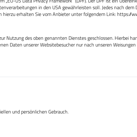
dem „EU-US Data Privacy Framework“ (DPF). Der DPF ist ein Übere
enverarbeitungen in den USA gewährleisten soll. Jedes nach dem DP
 hierzu erhalten Sie vom Anbieter unter folgendem Link:
https://w
 zur Nutzung des oben genannten Dienstes geschlossen. Hierbei ha
ogenen Daten unserer Websitebesucher nur nach unseren Weisungen 
iellen und persönlichen Gebrauch.