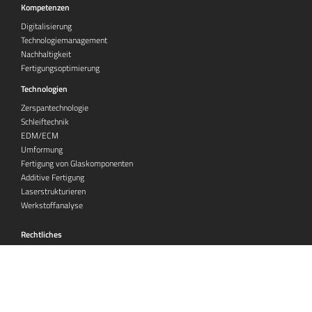
Kompetenzen
Digitalisierung
Technologiemanagement
Nachhaltigkeit
Fertigungsoptimierung
Technologien
Zerspantechnologie
Schleiftechnik
EDM/ECM
Umformung
Fertigung von Glaskomponenten
Additive Fertigung
Laserstrukturieren
Werkstoffanalyse
Rechtliches
Impressum
Datenschutzerklärung
Datenschutz-Einstellungen
AGB - Veranstaltungen
© 2026 refocus consulting GmbH – Alle Rechte vorbehalten
Realisiert mit
PageED
. Ein Redaktionssystem der
OneCue GmbH
.