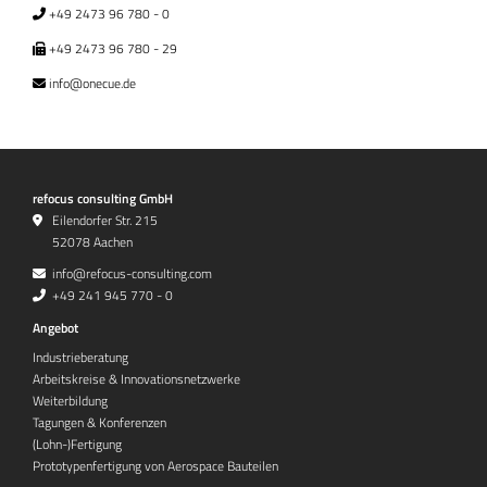
+49 2473 96 780 - 0
+49 2473 96 780 - 29
info@onecue.de
refocus consulting GmbH
Eilendorfer Str. 215
52078 Aachen
info@refocus-consulting.com
+49 241 945 770 - 0
Angebot
Industrieberatung
Arbeitskreise & Innovationsnetzwerke
Weiterbildung
Tagungen & Konferenzen
(Lohn-)Fertigung
Prototypenfertigung von Aerospace Bauteilen