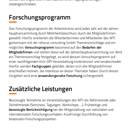
niedergeschrieben.
Forschungsprogramm
Das Forschungsprogramm der Arbeitskreise wird jedes Jahr auf der Jahres­
haupt­versammlung durch Mehrheits­beschluss durch die Mitgliedsfirmen
gewählt. Hierfür erarbeiten die Mitarbeiterinnen und Mitarbeiter des MTI
gemeinsam mit der refocus consulting GmbH Themenvorschläge und ein
mögliches
Versuchs­programm
basierend auf den
Bedarfen der
Mitgliedsfirmen
und stellen diese auf der Jahres­haupt­versammlung vor. Wird
ein Themenvorschlag festgelegt, so wird dessen Versuchsprogramm auf
einer nachfolgenden Kick-Off-Veranstaltung konkretisiert und verabschiedet.
Hierfür werden
Fachgruppen
gebildet, denen sich alle Mitgliedsfirmen
anschließen können, die Interesse an dieser Thematik haben. Durch dieses
Vorgehen wird eine
anwendungsnahe Forschung
sichergestellt.
Zusätzliche Leistungen
Bevorzugte Teilnahme an Veranstaltungen des MTI als Referierende oder
Teilnehmende (Seminare, Tagungen, Workshops, ...). Frühzeitige und
bevorzugte Berück­sichtigung
bei der Mit­gestaltung von nationalen und
internationalen For­schungs­vorhaben. Kurzfristige Durch­führung von
bilateralen Forschungs­projekten.