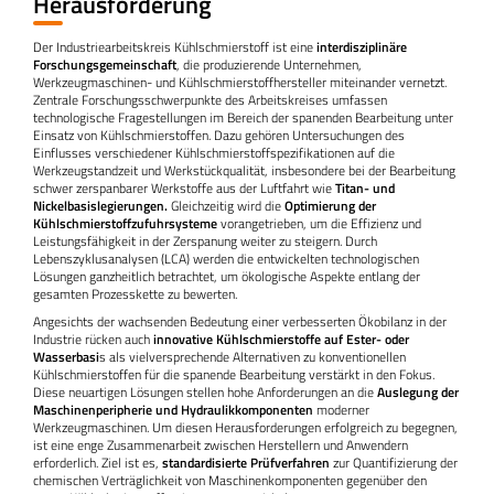
Herausforderung
Der Industriearbeitskreis Kühlschmierstoff ist eine
interdisziplinäre
Forschungsgemeinschaft
, die produzierende Unternehmen,
Werkzeugmaschinen- und Kühlschmierstoffhersteller miteinander vernetzt.
Zentrale Forschungsschwerpunkte des Arbeitskreises umfassen
technologische Fragestellungen im Bereich der spanenden Bearbeitung unter
Einsatz von Kühlschmierstoffen. Dazu gehören Untersuchungen des
Einflusses verschiedener Kühlschmierstoffspezifikationen auf die
Werkzeugstandzeit und Werkstückqualität, insbesondere bei der Bearbeitung
schwer zerspanbarer Werkstoffe aus der Luftfahrt wie
Titan- und
Nickelbasislegierungen.
Gleichzeitig wird die
Optimierung der
Kühlschmierstoffzufuhrsysteme
vorangetrieben, um die Effizienz und
Leistungsfähigkeit in der Zerspanung weiter zu steigern. Durch
Lebenszyklusanalysen (LCA) werden die entwickelten technologischen
Lösungen ganzheitlich betrachtet, um ökologische Aspekte entlang der
gesamten Prozesskette zu bewerten.
Angesichts der wachsenden Bedeutung einer verbesserten Ökobilanz in der
Industrie rücken auch
innovative Kühlschmierstoffe auf Ester- oder
Wasserbasi
s als vielversprechende Alternativen zu konventionellen
Kühlschmierstoffen für die spanende Bearbeitung verstärkt in den Fokus.
Diese neuartigen Lösungen stellen hohe Anforderungen an die
Auslegung der
Maschinenperipherie und Hydraulikkomponenten
moderner
Werkzeugmaschinen. Um diesen Herausforderungen erfolgreich zu begegnen,
ist eine enge Zusammenarbeit zwischen Herstellern und Anwendern
erforderlich. Ziel ist es,
standardisierte Prüfverfahren
zur Quantifizierung der
chemischen Verträglichkeit von Maschinenkomponenten gegenüber den