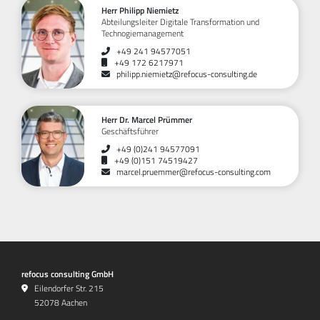
Herr Philipp Niemietz
Abteilungsleiter Digitale Transformation und
Technogiemanagement
+49 241 94577051
+49 172 6217971
philipp.niemietz@refocus-consulting.de
Herr Dr. Marcel Prümmer
Geschäftsführer
+49 (0)241 94577091
+49 (0)151 74519427
marcel.pruemmer@refocus-consulting.com
refocus consulting GmbH
Eilendorfer Str. 215
52078 Aachen