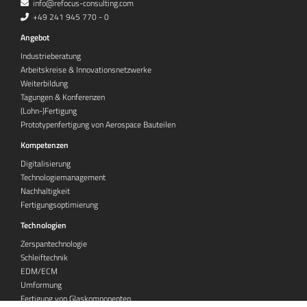
info@refocus-consulting.com
+49 241 945 770 - 0
Angebot
Industrieberatung
Arbeitskreise & Innovationsnetzwerke
Weiterbildung
Tagungen & Konferenzen
(Lohn-)Fertigung
Prototypenfertigung von Aerospace Bauteilen
Kompetenzen
Digitalisierung
Technologiemanagement
Nachhaltigkeit
Fertigungsoptimierung
Technologien
Zerspantechnologie
Schleiftechnik
EDM/ECM
Umformung
Fertigung von Glaskomponenten