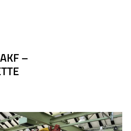
AKF –
ETTE