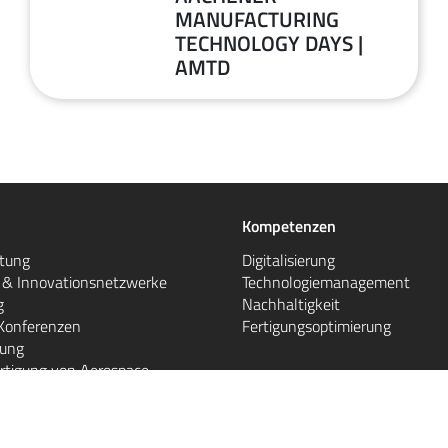
MANUFACTURING
Juni
TECHNOLOGY DAYS |
2026
AMTD
Kompetenzen
atung
Digitalisierung
e & Innovationsnetzwerke
Technologiemanagement
g
Nachhaltigkeit
Konferenzen
Fertigungsoptimierung
gung
rtigung von Aerospace