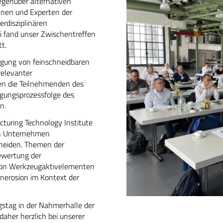
egenüber alternativen
nnen und Experten der
rdisziplinären
i fand unser Zwischentreffen
t.
tigung von feinschneidbaren
relevanter
en die Teilnehmenden des
igungsprozessfolge des
n.
uring Technology Institute
en Unternehmen
hneiden. Themen der
ewertung der
 von Werkzeugaktivelementen
nerosion im Kontext der
gstag in der Nahmerhalle der
aher herzlich bei unserer