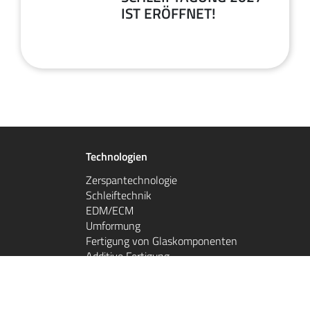
IST ERÖFFNET!
Juni
2026
Technologien
Zerspantechnologie
Schleiftechnik
EDM/ECM
Umformung
Fertigung von Glaskomponenten
Additive Fertigung
Laserstrukturieren
Werkstoffanalyse