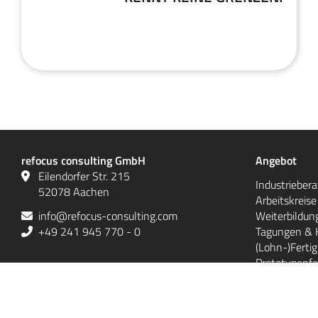
Juli
2026
refocus consulting GmbH
Angebot
Eilendorfer Str. 215
Industrieber
52078 Aachen
Arbeitskreis
info@refocus-consulting.com
Weiterbildun
+49 241 945 770 - 0
Tagungen & 
(Lohn-)Ferti
Prototypenfe
Bauteilen