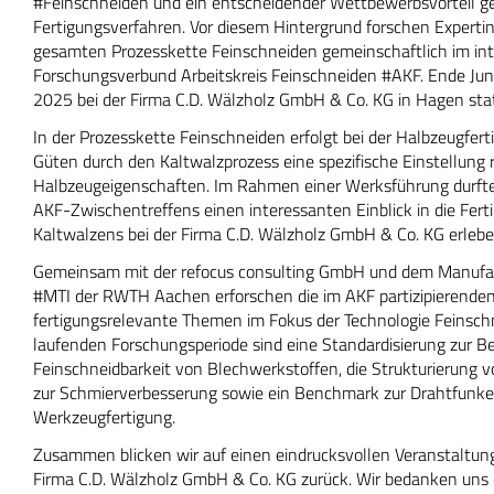
#Feinschneiden und ein entscheidender Wettbewerbsvorteil g
Fertigungsverfahren. Vor diesem Hintergrund forschen Experti
gesamten Prozesskette Feinschneiden gemeinschaftlich im inte
Forschungsverbund Arbeitskreis Feinschneiden #AKF. Ende Jun
2025 bei der Firma C.D. Wälzholz GmbH & Co. KG in Hagen stat
In der Prozesskette Feinschneiden erfolgt bei der Halbzeugfer
Güten durch den Kaltwalzprozess eine spezifische Einstellung 
Halbzeugeigenschaften. Im Rahmen einer Werksführung durft
AKF-Zwischentreffens einen interessanten Einblick in die Fert
Kaltwalzens bei der Firma C.D. Wälzholz GmbH & Co. KG erlebe
Gemeinsam mit der refocus consulting GmbH und dem Manufact
#MTI der RWTH Aachen erforschen die im AKF partizipierend
fertigungsrelevante Themen im Fokus der Technologie Feinsc
laufenden Forschungsperiode sind eine Standardisierung zur B
Feinschneidbarkeit von Blechwerkstoffen, die Strukturierung
zur Schmierverbesserung sowie ein Benchmark zur Drahtfunke
Werkzeugfertigung.
Zusammen blicken wir auf einen eindrucksvollen Veranstaltun
Firma C.D. Wälzholz GmbH & Co. KG zurück. Wir bedanken uns d