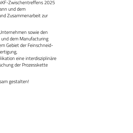
s AKF-Zwischentreffens 2025
imann und dem
 und Zusammenarbeit zur
 Unternehmen sowie den
bH und dem Manufacturing
dem Gebiet der Feinschneid-
ertigung,
kation eine interdisziplinäre
rschung der Prozesskette
sam gestalten!