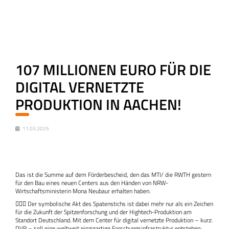
107 MILLIONEN EURO FÜR DIE
DIGITAL VERNETZTE
PRODUKTION IN AACHEN!
11.03.2025
Das ist die Summe auf dem Förderbescheid, den das MTI/ die RWTH gestern
für den Bau eines neuen Centers aus den Händen von NRW-
Wirtschaftsministerin Mona Neubaur erhalten haben.
👷🏻‍♀️ Der symbolische Akt des Spatenstichs ist dabei mehr nur als ein Zeichen
für die Zukunft der Spitzenforschung und der Hightech-Produktion am
Standort Deutschland. Mit dem Center für digital vernetzte Produktion – kurz:
DVP – soll eine weltweit einzigartige Forschungsinfrastruktur entstehen: