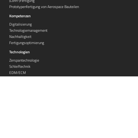
(Lohn-)Fertigung
Prototypenfertigung von Aerospace Bauteilen
Kompetenzen
Digitalisierung
Technologiemanagement
Nachhaltigkeit
Fertigungsoptimierung
Technologien
Zerspantechnologie
Schleiftechnik
EDM/ECM
Umformung
Fertigung von Glaskomponenten
Additive Fertigung
Laserstrukturieren
Werkstoffanalyse
Rechtliches
Impressum
Datenschutzerklärung
Datenschutz-Einstellungen
AGB - Veranstaltungen