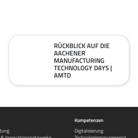
RÜCKBLICK AUF DIE
30
AACHENER
MANUFACTURING
Juni
TECHNOLOGY DAYS |
2026
AMTD
Kompetenzen
atung
Digitalisierung
e & Innovationsnetzwerke
Technologiemanagement