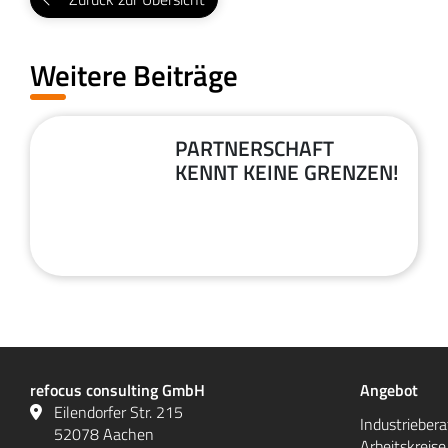
Weitere Beiträge
PARTNERSCHAFT
29
KENNT KEINE GRENZEN!
Juli
2026
refocus consulting GmbH
Angebot
Eilendorfer Str. 215
Industrieber
52078 Aachen
Arbeitskreis