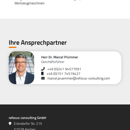
Werkzeugmaschinen
Ihre Ansprechpartner
Herr Dr. Marcel Prümmer
Geschäftsführer
+49 (0)241 94577091
+49 (0)151 74519427
marcel.pruemmer@refocus-consulting.com
refocus consulting GmbH
Eilendorfer Str. 215
52078 Aachen