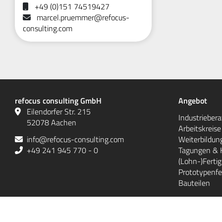
+49 (0)151 74519427
marcel.pruemmer@refocus-
consulting.com
refocus consulting GmbH
Angebot
Eilendorfer Str. 215
Industrieber
52078 Aachen
Arbeitskreis
info@refocus-consulting.com
Weiterbildun
+49 241 945 770 - 0
Tagungen & 
(Lohn-)Ferti
Prototypenfe
Bauteilen
Rechtliches