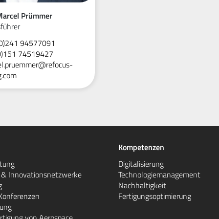
 Marcel Prümmer
führer
0)241 94577091
0)151 74519427
l.pruemmer@refocus-
g.com
Kompetenzen
atung
Digitalisierung
e & Innovationsnetzwerke
Technologiemanagement
g
Nachhaltigkeit
Konferenzen
Fertigungsoptimierung
gung
rtigung von Aerospace