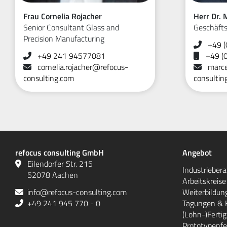
Frau Cornelia Rojacher
Herr Dr.
Senior Consultant Glass and
Geschäfts
Precision Manufacturing
+49 (
+49 241 94577081
+49 (
cornelia.rojacher@refocus-
marce
consulting.com
consultin
refocus consulting GmbH
Angebot
Eilendorfer Str. 215
Industrieber
52078 Aachen
Arbeitskreis
info@refocus-consulting.com
Weiterbildun
+49 241 945 770 - 0
Tagungen & 
(Lohn-)Ferti
Prototypenfe