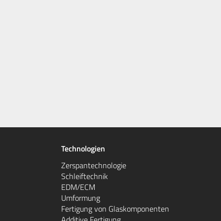
Technologien
Zerspantechnologie
Schleiftechnik
EDM/ECM
Umformung
Fertigung von Glaskomponenten
Additive Fertigung