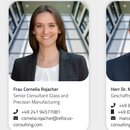
Frau Cornelia Rojacher
Herr Dr.
Senior Consultant Glass and
Geschäfts
Precision Manufacturing
+49 (
+49 241 94577081
+49 (
cornelia.rojacher@refocus-
marce
consulting.com
consultin