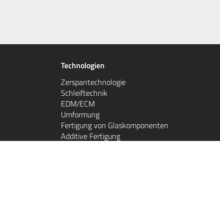
Technologien
Zerspantechnologie
Schleiftechnik
EDM/ECM
Umformung
Fertigung von Glaskomponenten
Additive Fertigung
Laserstrukturieren
Werkstoffanalyse