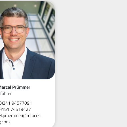
 Marcel Prümmer
führer
0)241 94577091
0)151 74519427
l.pruemmer@refocus-
g.com