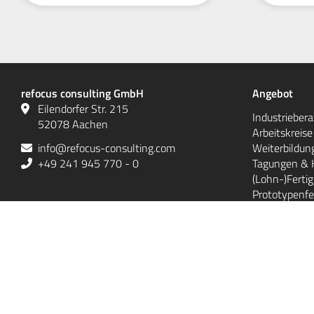
refocus consulting GmbH
Angebot
Eilendorfer Str. 215
Industrieber
52078 Aachen
Arbeitskreis
info@refocus-consulting.com
Weiterbildun
+49 241 945 770 - 0
Tagungen & 
(Lohn-)Ferti
Prototypenfe
Bauteilen
Rechtliches
Impressum
Datenschutzerklärung
Datenschutz-Einstellun