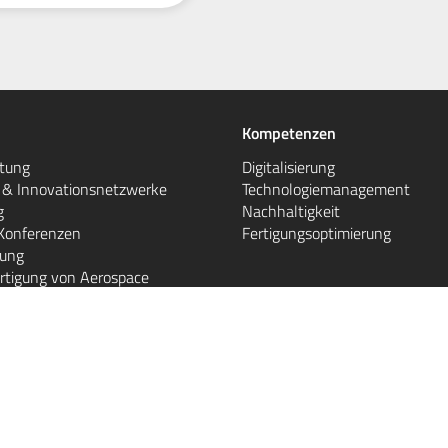
Kompetenzen
atung
Digitalisierung
e & Innovationsnetzwerke
Technologiemanagement
g
Nachhaltigkeit
Konferenzen
Fertigungsoptimierung
gung
rtigung von Aerospace
gen
AGB - Veranstaltungen