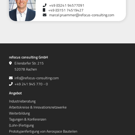
+49 (0)241 94577091
+49 (0)151 74519427
marcel.pruemmer@refocus-consulting.com
refocus consulting GmbH
Eilendorfer Str. 215
52078 Aachen
info@refocus-consulting.com
+49 241 945 770 - 0
Angebot
Industrieberatung
Arbeitskreise & Innovationsnetzwerke
Weiterbildung
Tagungen & Konferenzen
(Lohn-)Fertigung
Prototypenfertigung von Aerospace Bauteilen