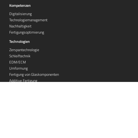
Kompetenzen
Digitalisierung
Technologiemanagement
Nachhaltigkeit
Fertigungsoptimierung
Technologien
Zerspantechnologie
Schleiftechnik
EDM/ECM
Umformung
Fertigung von Glaskomponenten
Additive Fertigung
Laserstrukturieren
Werkstoffanalyse
Rechtliches
Impressum
Datenschutzerklärung
Datenschutz-Einstellungen
AGB - Veranstaltungen
© 2026 refocus consulting GmbH – Alle Rechte vorbehalten
Realisiert mit
PageED
. Ein Redaktionssystem der
OneCue GmbH
.