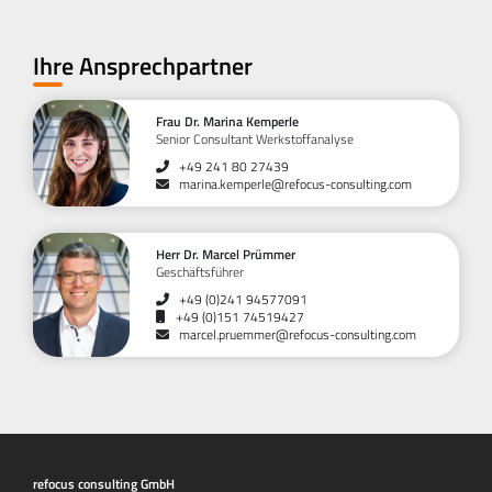
Ihre Ansprechpartner
Frau Dr. Marina Kemperle
Senior Consultant Werkstoffanalyse
+49 241 80 27439
marina.kemperle@refocus-consulting.com
Herr Dr. Marcel Prümmer
Geschäftsführer
+49 (0)241 94577091
+49 (0)151 74519427
marcel.pruemmer@refocus-consulting.com
refocus consulting GmbH