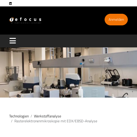
Anmelden
Technologien
Werkstoffanalyse
Rasterelektronenmikroskopie mit EDX/EBSD-Analyse