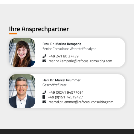
Ihre Ansprechpartner
Frau Dr. Marina Kemperle
Senior Consultant Werkstoffanalyse
+49 241 80 27439
marina.kemperle@refocus-consulting.com
Herr Dr. Marcel Prümmer
Geschäftsführer
+49 (0)241 94577091
+49 (0)151 74519427
marcel.pruemmer@refocus-consulting.com