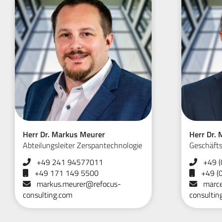
Herr Dr. Markus Meurer
Herr Dr.
Abteilungsleiter Zerspantechnologie
Geschäfts
+49 241 94577011
+49 (
+49 171 149 5500
+49 (
markus.meurer@refocus-
marce
consulting.com
consultin