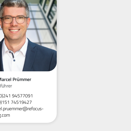
 Marcel Prümmer
führer
0)241 94577091
0)151 74519427
l.pruemmer@refocus-
g.com