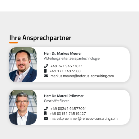
Ihre Ansprechpartner
Herr Dr. Markus Meurer
Abteilungsleiter Zerspantechnologie
+49 241 94577011
+49 171 149 5500
markus.meurer@refocus-consulting.com
Herr Dr. Marcel Prümmer
Geschäftsführer
+49 (0)241 94577091
+49 (0)151 74519427
marcel.pruemmer@refocus-consulting.com