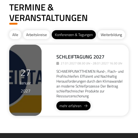
TERMINE &
VERANSTALTUNGEN
Alle
Arbeitskreise
Konferenzen & Tagungen
Weiterbildung
SCHLEIFTAGUNG 2027
27.01.2027 08:30 Uhr - 28.01.2027 16:30 Uhr
27
SCHWERPUNKTTHEMEN Rund-, Flach- und
Profilschleifen: Effizient und Nachhaltig
Herausforderungen durch den Klimawandel
Januar
an moderne Schleifprozesse Der Beitrag
2027
schleiftechnischer Produkte zur
Ressourcenschonung
mehr erfahren